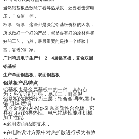
当然铝基板叁数除了看导热系数，还要看击穿电
压，ＴＧ值，等，
板厚，铜厚，这些都是决定铝基板价格的因素，
所以做好一个好的产品，就是要有好的原材料和
好的工艺，当然，最最重要的是找一个经验丰
富，靠谱的厂家。
广州鸣恩电子生产1 2 4层铝基板，复合双层
铝基板
生产单面铜基板，双面铜基板
铝基板产品特点
铝基板也是金属基板中的一种，其特点
为：热传导能力强，易加工，耐高温
-
-
铝基板的结构分为三层：铝合金
导热层
铜
-
-
箔
阻焊
喷锡
Al-Mg-Si
低合金化的
系高塑性合金板，它
具有良好的导热性、电气绝缘性能和机械
.
加工性能
●采用表面贴装技术，
●在电路设计方案中对热扩散进行极为有效