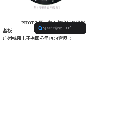
PHOTO 图；舞台灯光设备用铝
基板
广州鸣恩电子有限公司PCB官网：
www.ynpcb.com
联系我们
联系人：李先生 手机：13640661936
传真：020-36545036
邮箱：pcb3618@163.com
前一个：
无
ꄴ
后一个：
无
ꄲ