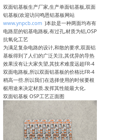
双面铝基板生产厂家,生产单面铝基板,双面
铝基板(欢迎访问鸣恩铝基板网站
www.ynpcb.com
)本款是一种两面均布有
电路层的铝基电路板,有过孔,材质为铝,OSP
抗氧化工艺
为满足复杂电路的设计,和散的要求,双面铝
基板得到了人们的广泛关注,其优异的导热
效果没有让大家失望,其技术难度远超FR-4
双面电路板,所以双面铝基板的价格比FR-4
稍高一些.所以我们在选择使用的时候要根
椐用途来决定材质.发挥其性能最大化.
双面铝基板 OSP工艺正面图