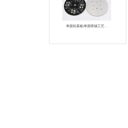
单面铝基板|单面喷锡工艺铝
基板