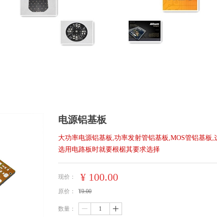
电源铝基板
大功率电源铝基板,功率发射管铝基板,MOS管铝基板,
选用电路板时就要根椐其要求选择
¥
100.00
现价：
原价：
¥
0.00
数量：
ꄷ
ꄸ