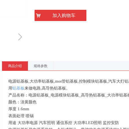
낙
加入购物车
ꁇ
商品介绍
规格参数
电源铝基板,大功率铝基板,mos管铝基板,控制模块铝基板,汽车大灯
用
铝基板
来做电路,高导热铝基板。
产品名称：电源铝基板_电源模块铝基板_高导热铝基板_大功率铝基
颜色：淡黄颜色
厚度 1.6mm
表面处理 喷锡
用途 大功率电源 汽车照明 通信系控 大功率LED照明 监控安防