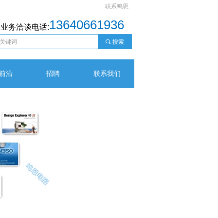
联系鸣恩
13640661936
业务洽谈电话:
끠
搜索
前沿
招聘
联系我们