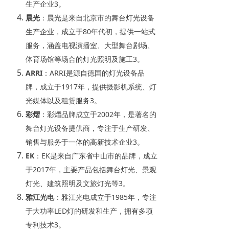
生产企业‌
3
。
晨
光
‌：晨光是来自北京市的舞台灯光设备
生产企业，成立于80年代初，提供一站式
服务，涵盖电视演播室、大型舞台剧场、
体育场馆等场合的灯光照明及施工‌
3
。
ARR
I
‌：ARRI是源自德国的灯光设备品
牌，成立于1917年，提供摄影机系统、灯
光媒体以及租赁服务‌
3
。
彩
熠
‌：彩熠品牌成立于2002年，是著名的
舞台灯光设备提供商，专注于生产研发、
销售与服务于一体的高新技术企业‌
3
。
E
K
‌：EK是来自广东省中山市的品牌，成立
于2017年，主要产品包括舞台灯光、景观
灯光、建筑照明及文旅灯光等‌
3
。
雅江光
电
‌：雅江光电成立于1985年，专注
于大功率LED灯的研发和生产，拥有多项
专利技术‌
3
。